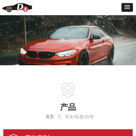
产品
首页
安全/应急/自驾
ꄲ