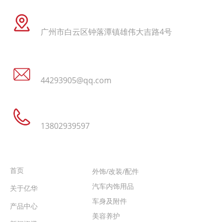
地址
广州市白云区钟落潭镇雄伟大吉路4号
电子邮件
44293905@qq.com
电话
13802939597
需要帮助
热销产品
首页
外饰/改装/配件
汽车内饰用品
关于亿华
车身及附件
产品中心
美容养护