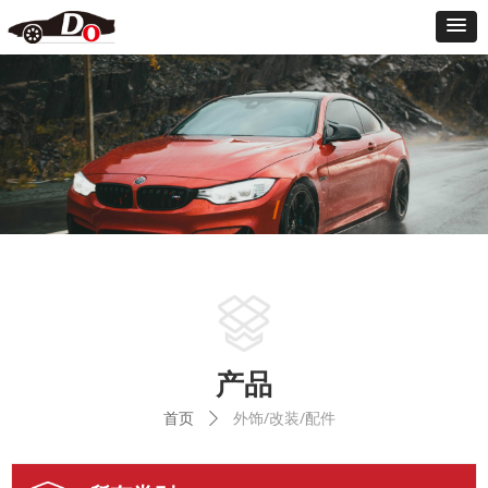
产品
首页
外饰/改装/配件
ꄲ